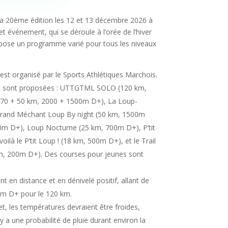
sa 20ème édition les 12 et 13 décembre 2026 à
t événement, qui se déroule à l’orée de l’hiver
opose un programme varié pour tous les niveaux
st organisé par le Sports Athlétiques Marchois.
es sont proposées : UTTGTML SOLO (120 km,
0 + 50 km, 2000 + 1500m D+), La Loup-
 Grand Méchant Loup By night (50 km, 1500m
0m D+), Loup Nocturne (25 km, 700m D+), P’tit
ilà le P’tit Loup ! (18 km, 500m D+), et le Trail
m, 200m D+). Des courses pour jeunes sont
t en distance et en dénivelé positif, allant de
m D+ pour le 120 km.
, les températures devraient être froides,
y a une probabilité de pluie durant environ la