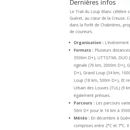
Dernières infos
Le Trail du Loup Blanc célèbre 
Guéret, au cœur de la Creuse. Ce
dans la forêt de Chabrières, pr
de coureurs.
Organisation :
L’événement e
Formats :
Plusieurs distanc
3500m D+), UTTGTML DUO (7
riginale (70 km, 2000m D+),
D+), Grand Loup (34 km, 100
Loup (18 km, 500m D+), Et revo
Urbain des Louves (TUL) (9 k
également prévues.
Parcours :
Les parcours varien
50m D+ pour le 16 km à 3500
Météo :
En décembre à Guéret
comprises entre 2°C et 7°C. Il 