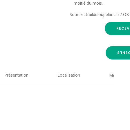
moitié du mois.
Source : trailduloupblanc.fr / O
RECEV
S'INS
Présentation
Localisation
Medias