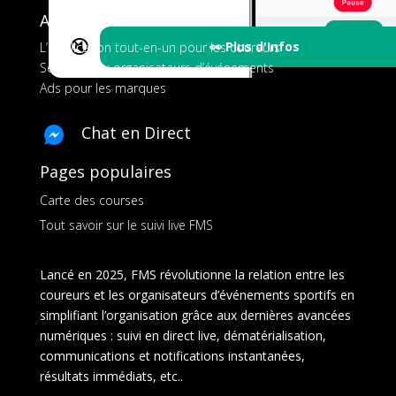
A propos de FMS
🔇
👀 Plus d'Infos
L’application tout-en-un pour les coureurs
Services aux organisateurs d’événements
Ads pour les marques
Chat en Direct
Pages populaires
Carte des courses
Tout savoir sur le suivi live FMS
Lancé en 2025, FMS révolutionne la relation entre les
coureurs et les organisateurs d’événements sportifs en
simplifiant l’organisation grâce aux dernières avancées
numériques : suivi en direct live, dématérialisation,
communications et notifications instantanées,
résultats immédiats, etc..