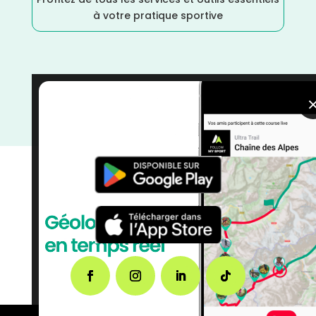
à votre pratique sportive
Trail
/
Somme
/
Mai
/
Hauts de France
/
France
/
Distance Semi
/
Distance Marathon
/
Dénivelé
Montagne
/
courses