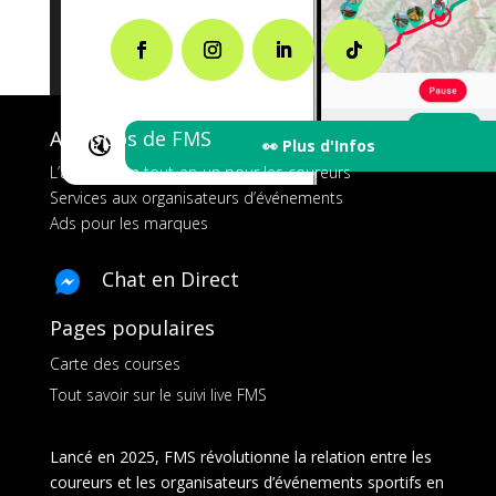
A propos de FMS
🔇
👀 Plus d'Infos
L’application tout-en-un pour les coureurs
Services aux organisateurs d’événements
Ads pour les marques
Chat en Direct
Pages populaires
Carte des courses
Tout savoir sur le suivi live FMS
Lancé en 2025, FMS révolutionne la relation entre les
coureurs et les organisateurs d’événements sportifs en