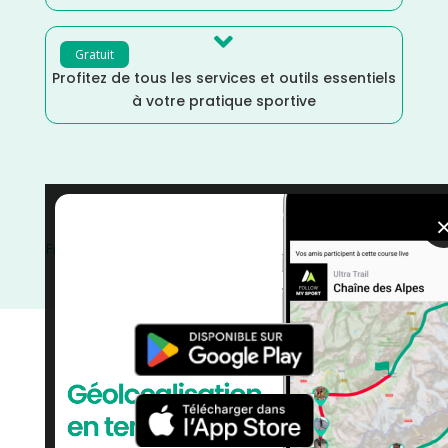

Gratuit
Profitez de tous les services et outils essentiels
à votre pratique sportive
Yonne
/
Trail
/
Marche Nordique
/
Marche
/
Mai
/
France
/
Distance Semi
/
Distance Marathon
/
Distance
100k
/
Dénivelé Moyen
/
Dénivelé Faible
/
Dénivelé
Elevé
/
courses
/
Bourgogne Franche-Comté