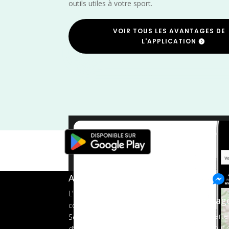
outils utiles à votre sport.
VOIR TOUS LES AVANTAGES DE
L'APPLICATION
Trail
/
Marche Nordique
/
Marc
A propos de FMS
L’application tout-en-un pour les
Pag
coureurs
Carte
Services aux organisateurs
Tout s
d’événements