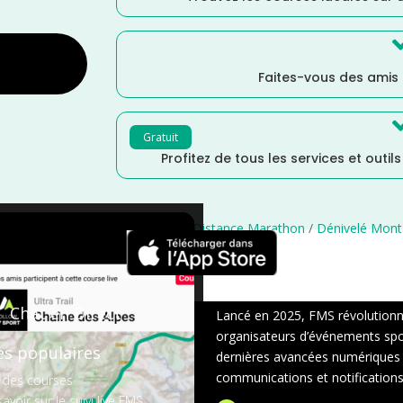
Faites-vous des amis
Gratuit
Profitez de tous les services et outil
he
/
Juin
/
Isère
/
Distance Semi
/
Distance Marathon
/
Dénivelé Mon
×
Chat en Direct
Lancé en 2025, FMS révolutionne 
organisateurs d’événements sport
es populaires
dernières avancées numériques : s
communications et notifications 
 des courses
avoir sur le suivi live FMS