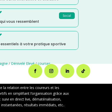

Social
 qui vous ressemblent

s essentiels à votre pratique sportive
tagne
/
Dénivelé Elevé
/
courses
la relation entre les coureurs et les
ifs en simplifiant l’organisation grâce aux
uivi en direct live, dématérialisation,
instantanées, résultats immédiats, etc..