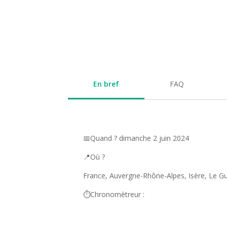
En bref
FAQ
📅Quand ? dimanche 2 juin 2024
📍Où ?
France, Auvergne-Rhône-Alpes, Isère, Le G
⏱️Chronomètreur :