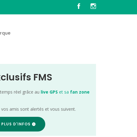
rque
xclusifs FMS
 temps réel grâce au
live GPS
et sa
fan zone
; vos amis sont alertés et vous suivent.
 PLUS D'INFOS