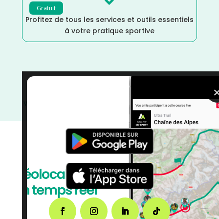

Gratuit
Profitez de tous les services et outils essentiels
à votre pratique sportive
Trail
/
Marche Nordique
/
Marche
/
Janvier
/
Ille et
Vilaine
/
France
/
Distance Semi
/
Distance Marathon
/
Distance Faible
/
courses
/
Bretagne