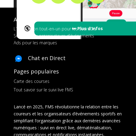
A propos de FMS
🔇
👀 Plus d'Infos
L’application tout-en-un pour les coureurs
Services aux organisateurs d’événements
Ads pour les marques
Chat en Direct
Pages populaires
Carte des courses
Tout savoir sur le suivi live FMS
Lancé en 2025, FMS révolutionne la relation entre les
coureurs et les organisateurs d’événements sportifs en
simplifiant l’organisation grâce aux dernières avancées
numériques : suivi en direct live, dématérialisation,
communications et notifications instantanées,