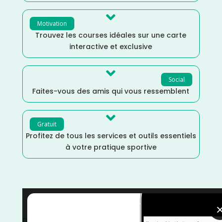

Motivation
Trouvez les courses idéales sur une carte
interactive et exclusive

Social
Faites-vous des amis qui vous ressemblent

Gratuit
Profitez de tous les services et outils essentiels
à votre pratique sportive
Trail
/
Oise
/
Janvier
/
Hauts de France
/
France
/
Distance Semi
/
Distance Marathon
/
Dénivelé Moyen
/