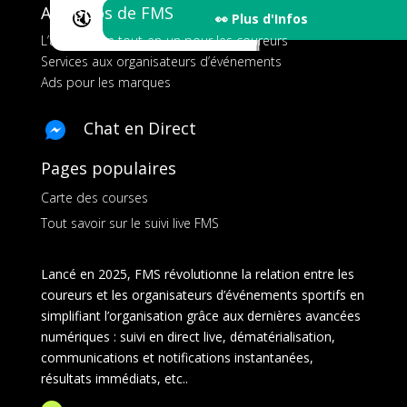
A propos de FMS
🔇
👀 Plus d'Infos
L’application tout-en-un pour les coureurs
Services aux organisateurs d’événements
Ads pour les marques
Chat en Direct
Pages populaires
Carte des courses
Tout savoir sur le suivi live FMS
Lancé en 2025, FMS révolutionne la relation entre les
coureurs et les organisateurs d’événements sportifs en
simplifiant l’organisation grâce aux dernières avancées
numériques : suivi en direct live, dématérialisation,
communications et notifications instantanées,
résultats immédiats, etc..