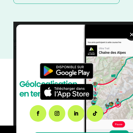
Trail
/
Pyrénées Orientales
/
Occitanie
/
Kilomètre
Vertical
/
France
/
Distance Semi
/
Distance Marathon
/
Distance Faible
/
Distance 100k
/
Dénivelé Montagne
/
courses
/
Août