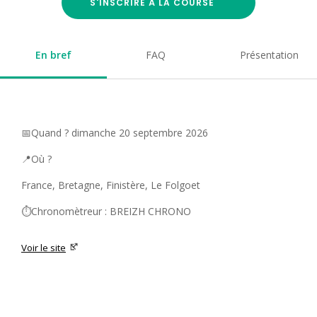
S'INSCRIRE À LA COURSE
En bref
FAQ
Présentation
📅Quand ? dimanche 20 septembre 2026
📍Où ?
France, Bretagne, Finistère, Le Folgoet
⏱️Chronomètreur : BREIZH CHRONO
Voir le site