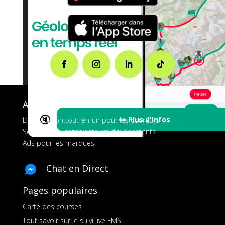
A propos de FMS
🔇
👀 Plus d'Infos
L’application tout-en-un pour les coureurs
Services aux organisateurs d’événements
Ads pour les marques
Chat en Direct
Pages populaires
Carte des courses
Tout savoir sur le suivi live FMS