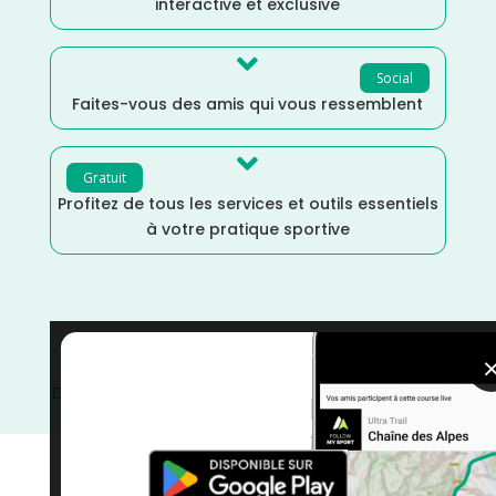
interactive et exclusive

Social
Faites-vous des amis qui vous ressemblent

Gratuit
Profitez de tous les services et outils essentiels
à votre pratique sportive
Trail
/
Tarn
/
Occitanie
/
France
/
Distance Semi
/
Distance Marathon
/
Distance Faible
/
Dénivelé Moyen
/
courses
/
Août