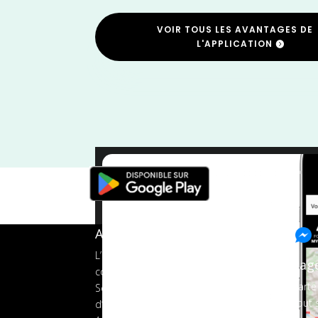
VOIR TOUS LES AVANTAGES DE
L'APPLICATION
Trail
/
France
/
Drôme
/
A propos de FMS
L’application tout-en-un pour les
Pag
coureurs
Carte
Services aux organisateurs
Tout s
d’événements