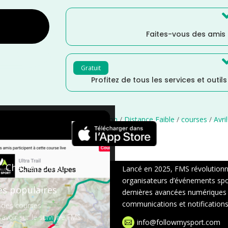
Faites-vous des amis
Gratuit
Profitez de tous les services et outil
Distance Semi
/
Distance Marathon
/
Distance Faible
/
courses
/
Avril
×
Chat en Direct
Lancé en 2025, FMS révolutionne 
organisateurs d’événements sport
es populaires
dernières avancées numériques : s
communications et notifications 
 des courses
avoir sur le suivi live FMS
info@followmysport.com
