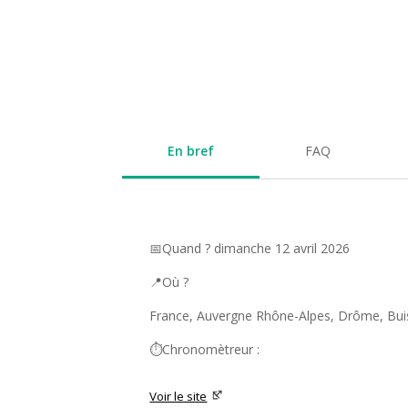
En bref
FAQ
📅Quand ? dimanche 12 avril 2026
📍Où ?
France, Auvergne Rhône-Alpes, Drôme, Bui
⏱️Chronomètreur :
Voir le site