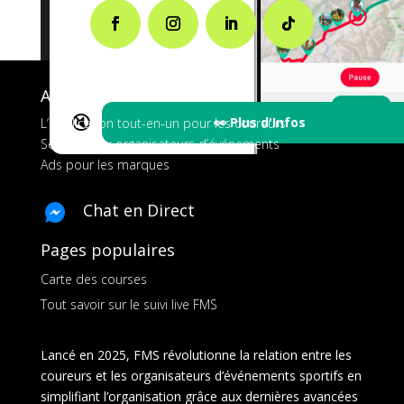
A propos de FMS
🔇
👀 Plus d'Infos
L’application tout-en-un pour les coureurs
Services aux organisateurs d’événements
Ads pour les marques
Chat en Direct
Pages populaires
Carte des courses
Tout savoir sur le suivi live FMS
Lancé en 2025, FMS révolutionne la relation entre les
coureurs et les organisateurs d’événements sportifs en
simplifiant l’organisation grâce aux dernières avancées