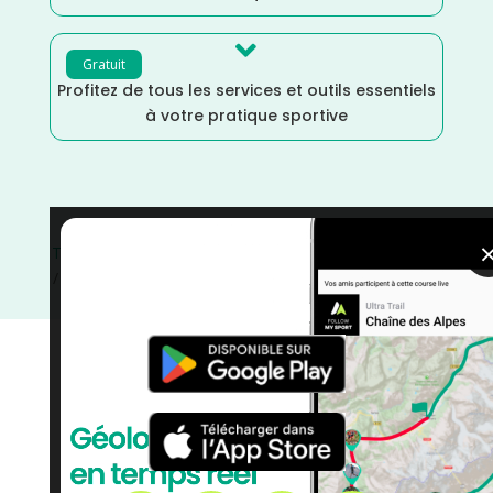

Gratuit
Profitez de tous les services et outils essentiels
à votre pratique sportive
Trail
/
Septembre
/
Occitanie
/
Haute Garonne
/
France
/
Distance Semi
/
Distance Marathon
/
Distance Faible
/
Dénivelé Faible
/
Dénivelé Elevé
/
courses