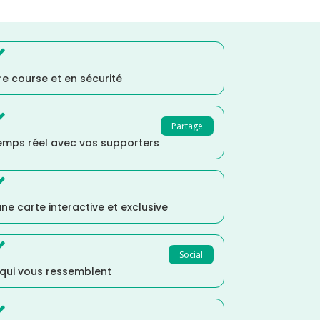

e course et en sécurité

Partage
temps réel avec vos supporters

ne carte interactive et exclusive

Social
 qui vous ressemblent
