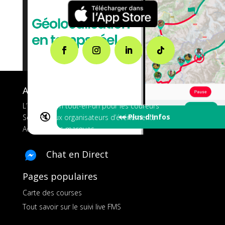
A propos de FMS
L’application tout-en-un pour les coureurs
🔇
👀 Plus d'Infos
Services aux organisateurs d’événements
Ads pour les marques
Chat en Direct
Pages populaires
Carte des courses
Tout savoir sur le suivi live FMS