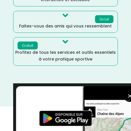

Social
Faites-vous des amis qui vous ressemblent

Gratuit
Profitez de tous les services et outils essentiels
à votre pratique sportive
Trail
/
Septembre
/
Rhône
/
France
/
Distance Semi
/
Dénivelé Elevé
/
courses
/
Auvergne Rhône Alpes