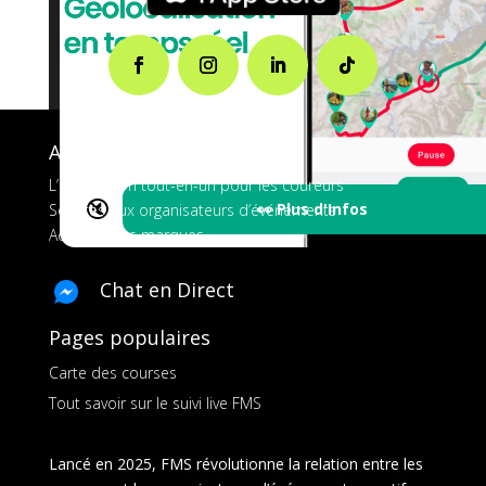
A propos de FMS
L’application tout-en-un pour les coureurs
🔇
👀 Plus d'Infos
Services aux organisateurs d’événements
Ads pour les marques
Chat en Direct
Pages populaires
Carte des courses
Tout savoir sur le suivi live FMS
Lancé en 2025, FMS révolutionne la relation entre les