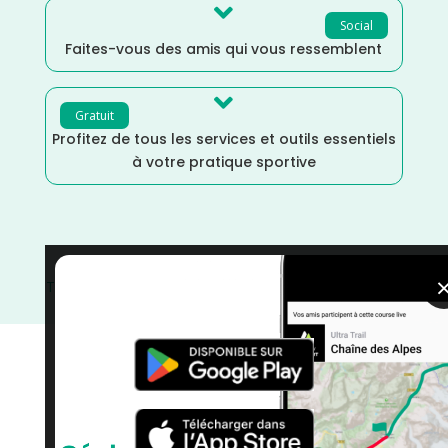

Social
Faites-vous des amis qui vous ressemblent

Gratuit
Profitez de tous les services et outils essentiels
à votre pratique sportive
Trail
/
Septembre
/
Occitanie
/
Gard
/
France
/
Distance
Semi
/
Distance Faible
/
Dénivelé Moyen
/
courses