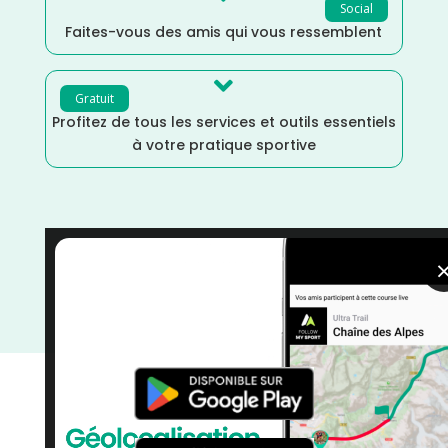
Social
Faites-vous des amis qui vous ressemblent

Gratuit
Profitez de tous les services et outils essentiels
à votre pratique sportive
Trail
/
Septembre
/
Pyrénées Atlantiques
/
Nouvelle
Aquitaine
/
Marche Nordique
/
Marche
/
France
/
Distance Semi
/
Distance Faible
/
Dénivelé Elevé
/
courses