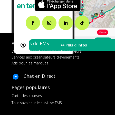
A propos de FMS
🔇
👀 Plus d'Infos
L’application tout-en-un pour les coureurs
Services aux organisateurs d’événements
Ads pour les marques
Chat en Direct
Pages populaires
Carte des courses
Tout savoir sur le suivi live FMS