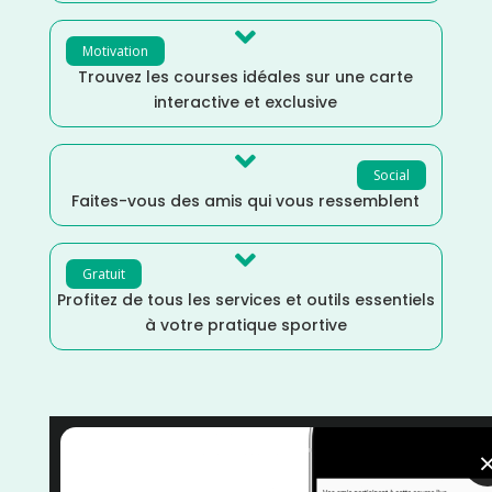

Motivation
Trouvez les courses idéales sur une carte
interactive et exclusive

Social
Faites-vous des amis qui vous ressemblent

Gratuit
Profitez de tous les services et outils essentiels
à votre pratique sportive
Trail
/
Septembre
/
La Réunion
/
France
/
Distance
Semi
/
Distance Marathon
/
courses