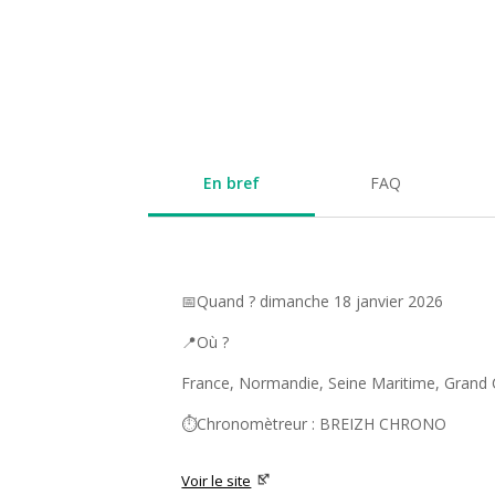
En bref
FAQ
📅Quand ? dimanche 18 janvier 2026
📍Où ?
France, Normandie, Seine Maritime, Grand
⏱️Chronomètreur : BREIZH CHRONO
Voir le site