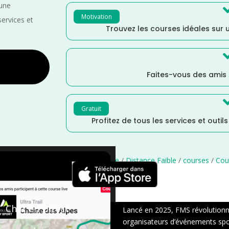
 une
Motivation
services et
Trouvez les courses idéales sur u
Faites-vous des amis
Gratuit
Profitez de tous les services et outil
itime
/
Normandie
/
Janvier
/
France
/
Distance Faible
/
courses
/
Cou
×
Chat en Direct
Lancé en 2025, FMS révolutionne 
organisateurs d’événements sport