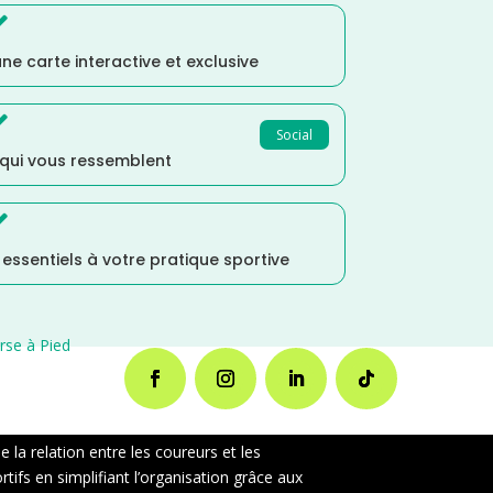

ne carte interactive et exclusive

Social
 qui vous ressemblent

s essentiels à votre pratique sportive
rse à Pied
la relation entre les coureurs et les
ifs en simplifiant l’organisation grâce aux