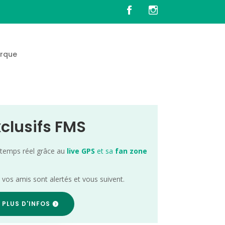
rque
s
xclusifs FMS
 temps réel grâce au
live GPS
et sa
fan zone
; vos amis sont alertés et vous suivent.
 PLUS D'INFOS