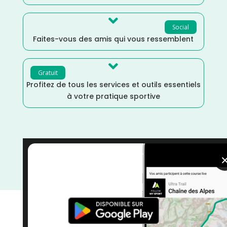

Social
Faites-vous des amis qui vous ressemblent

Gratuit
Profitez de tous les services et outils essentiels
à votre pratique sportive
Trail
/
Jura
/
France
/
Distance Semi
/
Distance
Marathon
/
Distance 100k
/
courses
/
Bourgogne
Franche-Comté
/
Avril