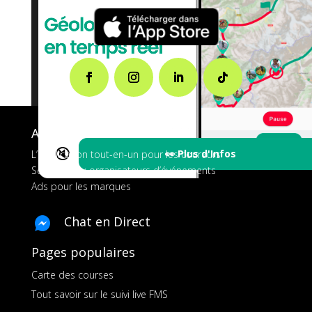
A propos de FMS
🔇
👀 Plus d'Infos
L’application tout-en-un pour les coureurs
Services aux organisateurs d’événements
Ads pour les marques
Chat en Direct
Pages populaires
Carte des courses
Tout savoir sur le suivi live FMS