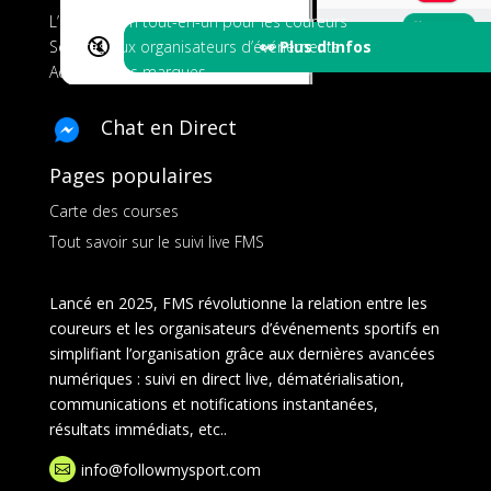
L’application tout-en-un pour les coureurs
🔇
👀 Plus d'Infos
Services aux organisateurs d’événements
Ads pour les marques
Chat en Direct
Pages populaires
Carte des courses
Tout savoir sur le suivi live FMS
Lancé en 2025, FMS révolutionne la relation entre les
coureurs et les organisateurs d’événements sportifs en
simplifiant l’organisation grâce aux dernières avancées
numériques : suivi en direct live, dématérialisation,
communications et notifications instantanées,
résultats immédiats, etc..
info@followmysport.com
