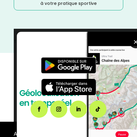
à votre pratique sportive
Trail
/
Octobre
/
Nouvelle Aquitaine
/
Gironde
/
France
/
Distance Semi
/
Distance Faible
/
courses
A propos de FMS