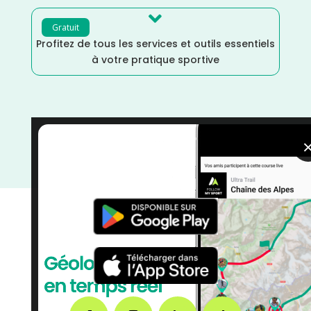

Gratuit
Profitez de tous les services et outils essentiels
à votre pratique sportive
Trail
/
Juin
/
France
/
Distance Semi
/
Distance
Marathon
/
Distance Faible
/
courses
/
Côte d'Or
/
Bourgogne Franche-Comté