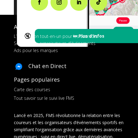
A propos de FMS
🔇
👀 Plus d'Infos
L’application tout-en-un pour les coureurs
Services aux organisateurs d’événements
Ads pour les marques
Chat en Direct
Pages populaires
Carte des courses
Tout savoir sur le suivi live FMS
Lancé en 2025, FMS révolutionne la relation entre les
coureurs et les organisateurs d’événements sportifs en
simplifiant l’organisation grâce aux dernières avancées
numériques : suivi en direct live, dématérialisation,