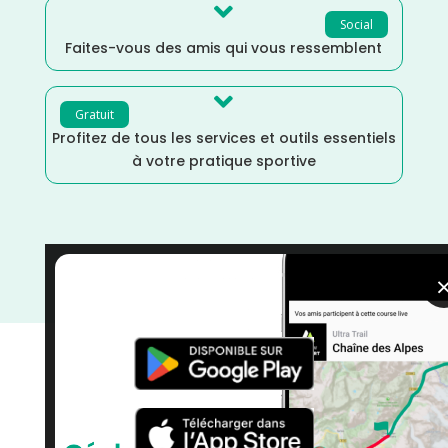

Social
Faites-vous des amis qui vous ressemblent

Gratuit
Profitez de tous les services et outils essentiels
à votre pratique sportive
Trail
/
Septembre
/
Pas de Calais
/
Hauts de France
/
France
/
Distance Semi
/
Distance Faible
/
courses