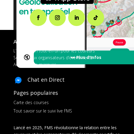
A propos de FMS
L’application tout-en-un pour les coureurs
🔇
👀 Plus d'Infos
Services aux organisateurs d’événements
Ads pour les marques
Chat en Direct
Pages populaires
Carte des courses
Tout savoir sur le suivi live FMS
Lancé en 2025, FMS révolutionne la relation entre les