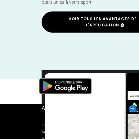
outils utiles à votre sport.
VOIR TOUS LES AVANTAGES DE
L'APPLICATION
Trail
/
Sei
A propos de FMS
L’application tout-en-un pour les
Pag
coureurs
Carte
Services aux organisateurs
Tout s
d’événements