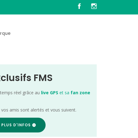
rque
xclusifs FMS
 temps réel grâce au
live GPS
et sa
fan zone
; vos amis sont alertés et vous suivent.
 PLUS D'INFOS