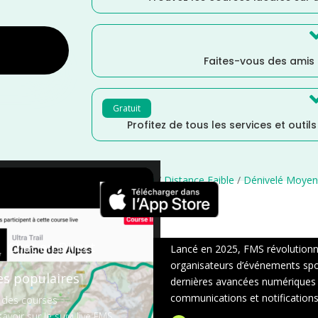
Faites-vous des amis
Gratuit
Profitez de tous les services et outil
ne et Marne
/
Juin
/
Distance Semi
/
Distance Faible
/
Dénivelé Moyen
×
Chat en Direct
Lancé en 2025, FMS révolutionne 
organisateurs d’événements sport
es populaires
dernières avancées numériques : s
communications et notifications 
 des courses
avoir sur le suivi live FMS