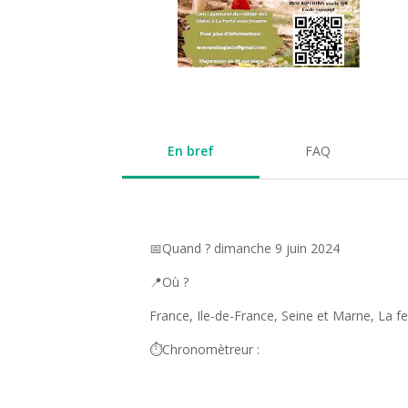
En bref
FAQ
📅Quand ? dimanche 9 juin 2024
📍Où ?
France, Ile-de-France, Seine et Marne, La f
⏱️Chronomètreur :