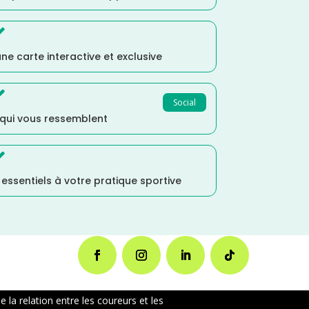

ne carte interactive et exclusive

Social
 qui vous ressemblent

s essentiels à votre pratique sportive
la relation entre les coureurs et les