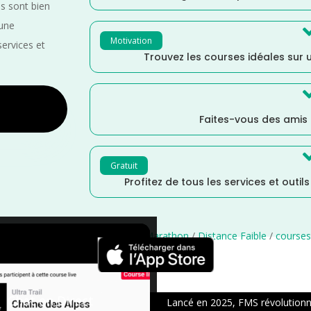
es sont bien
 une
Motivation
services et
Trouvez les courses idéales sur u
Faites-vous des amis
Gratuit
Profitez de tous les services et outil
Trail
/
Distance Semi
/
Distance Marathon
/
Distance Faible
/
courses
×
Chat en Direct
Lancé en 2025, FMS révolutionne 