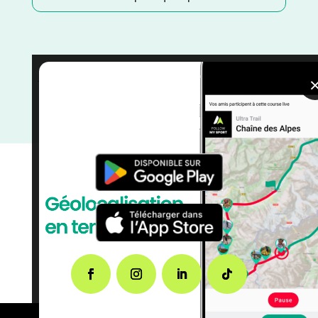
Trail
/
Loire
/
Juin
/
France
/
Distance Semi
/
Distance
Marathon
/
Distance Faible
/
Dénivelé Moyen
/
Dénivelé Montagne
/
Dénivelé Elevé
/
courses
/
Auvergne Rhône Alpes