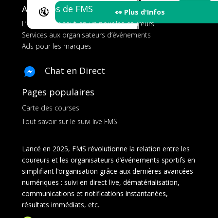
A propos de FMS
🔇
👀 Plus d'Infos
L’application tout-en-un pour les coureurs
Services aux organisateurs d’événements
Ads pour les marques
Chat en Direct
Pages populaires
Carte des courses
Tout savoir sur le suivi live FMS
Lancé en 2025, FMS révolutionne la relation entre les
coureurs et les organisateurs d’événements sportifs en
simplifiant l’organisation grâce aux dernières avancées
numériques : suivi en direct live, dématérialisation,
communications et notifications instantanées,
résultats immédiats, etc..