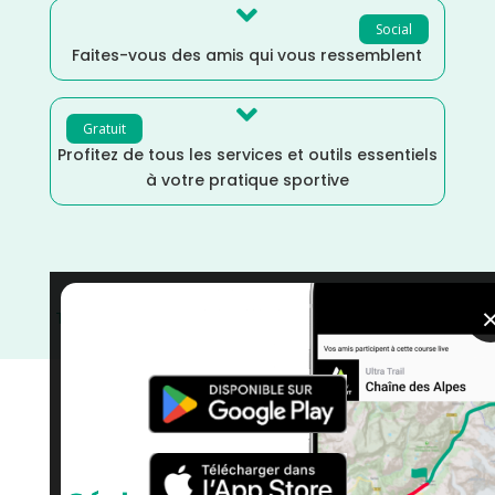

Social
Faites-vous des amis qui vous ressemblent

Gratuit
Profitez de tous les services et outils essentiels
à votre pratique sportive
Trail
/
La Réunion
/
France
/
Distance Semi
/
Distance
Marathon
/
Dénivelé Elevé
/
courses
/
Avril