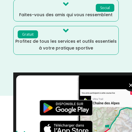

Social
Faites-vous des amis qui vous ressemblent

Gratuit
Profitez de tous les services et outils essentiels
à votre pratique sportive
Trail
/
La Réunion
/
France
/
Février
/
Distance
Marathon
/
courses