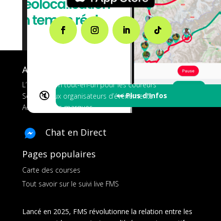
A propos de FMS
L’application tout-en-un pour les coureurs
🔇
👀 Plus d'Infos
Services aux organisateurs d’événements
Ads pour les marques
Chat en Direct
Pages populaires
Carte des courses
Tout savoir sur le suivi live FMS
Lancé en 2025, FMS révolutionne la relation entre les