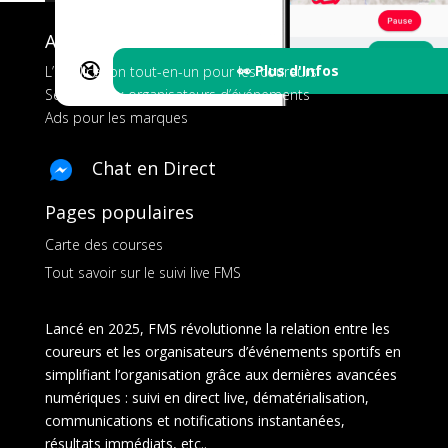
A propos de FMS
🔇
👀 Plus d'Infos
L’application tout-en-un pour les coureurs
Services aux organisateurs d’événements
Ads pour les marques
Chat en Direct
Pages populaires
Carte des courses
Tout savoir sur le suivi live FMS
Lancé en 2025, FMS révolutionne la relation entre les
coureurs et les organisateurs d’événements sportifs en
simplifiant l’organisation grâce aux dernières avancées
numériques : suivi en direct live, dématérialisation,
communications et notifications instantanées,
résultats immédiats, etc..