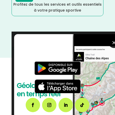
Profitez de tous les services et outils essentiels
à votre pratique sportive
Trail
/
Pays de la Loire
/
Mayenne
/
Mars
/
France
/
Distance Semi
/
Distance Marathon
/
Distance Faible
/
Distance 100k
/
courses