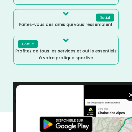

Social
Faites-vous des amis qui vous ressemblent

Gratuit
Profitez de tous les services et outils essentiels
à votre pratique sportive
Trail
/
Loire
/
France
/
Distance Semi
/
Distance Faible
/
Dénivelé Montagne
/
Dénivelé Elevé
/
courses
/
Avril
/
Auvergne Rhône Alpes