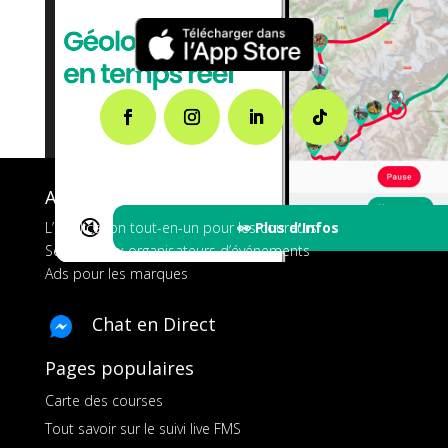
A propos de FMS
🔇
👀 Plus d'Infos
L’application tout-en-un pour les coureurs
Services aux organisateurs d’événements
Ads pour les marques
Chat en Direct
Pages populaires
Carte des courses
Tout savoir sur le suivi live FMS