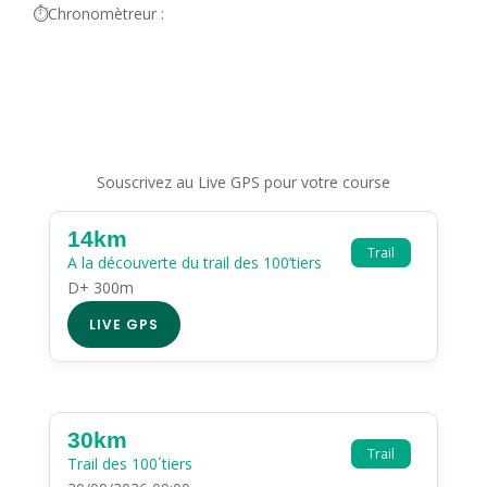
⏱️Chronomètreur :
Souscrivez au Live GPS pour votre course
14km
Trail
A la découverte du trail des 100’tiers
D+ 300m
LIVE GPS
30km
Trail
Trail des 100´tiers