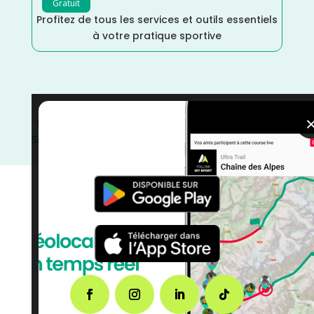
Gratuit
Profitez de tous les services et outils essentiels
à votre pratique sportive
Trail
/
Septembre
/
Saône et Loire
/
France
/
Distance
Semi
/
Distance Marathon
/
Dénivelé Moyen
/
Dénivelé
Elevé
/
courses
/
Bourgogne Franche-Comté