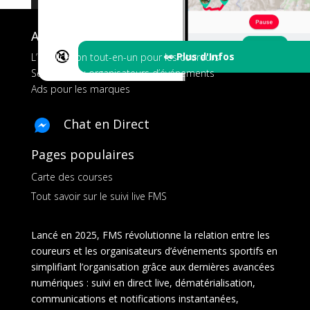
A propos de FMS
🔇
👀 Plus d'Infos
L’application tout-en-un pour les coureurs
Services aux organisateurs d’événements
Ads pour les marques
Chat en Direct
Pages populaires
Carte des courses
Tout savoir sur le suivi live FMS
Lancé en 2025, FMS révolutionne la relation entre les
coureurs et les organisateurs d’événements sportifs en
simplifiant l’organisation grâce aux dernières avancées
numériques : suivi en direct live, dématérialisation,
communications et notifications instantanées,