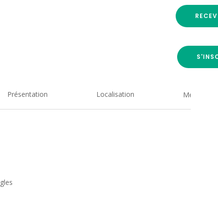
RECEV
S'INS
Présentation
Localisation
Medias
ngles