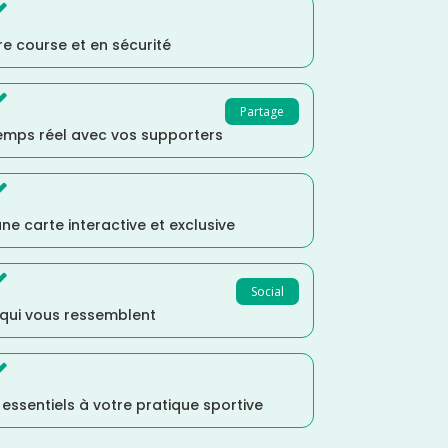

e course et en sécurité

Partage
temps réel avec vos supporters

ne carte interactive et exclusive

Social
 qui vous ressemblent

s essentiels à votre pratique sportive