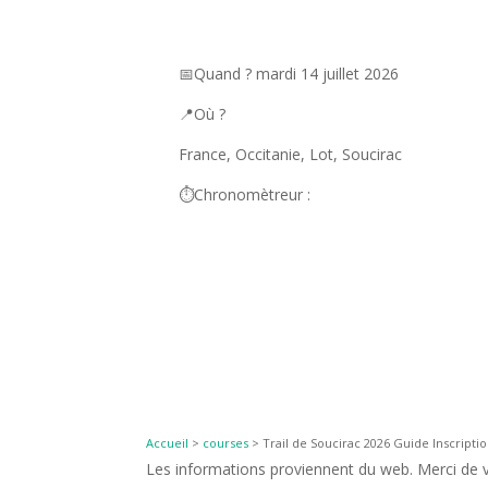
📅Quand ? mardi 14 juillet 2026
📍Où ?
France, Occitanie, Lot, Soucirac
⏱️Chronomètreur :
Accueil
>
courses
>
Trail de Soucirac 2026 Guide Inscriptio
Les informations proviennent du web. Merci de vé