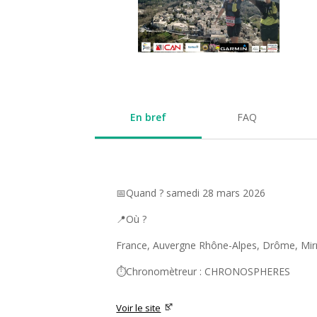
En bref
FAQ
📅Quand ? samedi 28 mars 2026
📍Où ?
France, Auvergne Rhône-Alpes, Drôme, Mi
⏱️Chronomètreur : CHRONOSPHERES
Voir le site