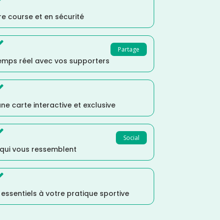
e course et en sécurité

Partage
temps réel avec vos supporters

ne carte interactive et exclusive

Social
 qui vous ressemblent

s essentiels à votre pratique sportive