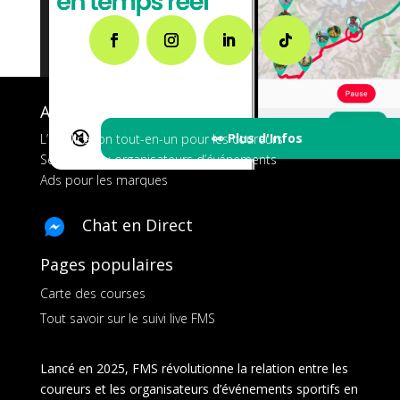
A propos de FMS
🔇
👀 Plus d'Infos
L’application tout-en-un pour les coureurs
Services aux organisateurs d’événements
Ads pour les marques
Chat en Direct
Pages populaires
Carte des courses
Tout savoir sur le suivi live FMS
Lancé en 2025, FMS révolutionne la relation entre les
coureurs et les organisateurs d’événements sportifs en