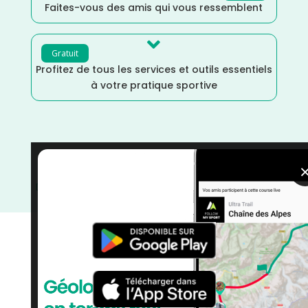
Faites-vous des amis qui vous ressemblent

Gratuit
Profitez de tous les services et outils essentiels
à votre pratique sportive
Trail
/
Provence Alpes Côte d'Azur
/
Mai
/
France
/
Distance Semi
/
Distance Marathon
/
Distance 100k
/
Dénivelé Montagne
/
courses
/
Bouches du Rhône