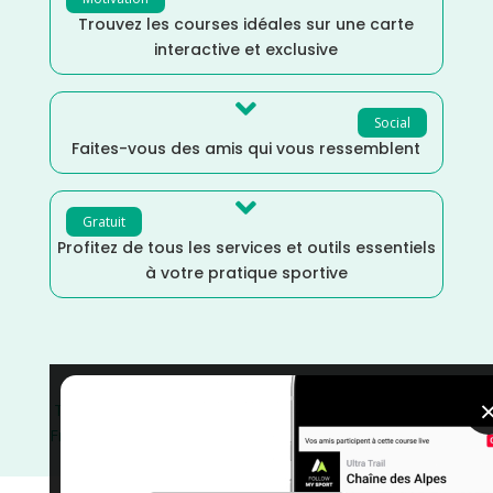
Trouvez les courses idéales sur une carte
interactive et exclusive

Social
Faites-vous des amis qui vous ressemblent

Gratuit
Profitez de tous les services et outils essentiels
à votre pratique sportive
Trail
/
Randonnée
/
Occitanie
/
Marche
/
Lot
/
Janvier
/
France
/
Distance Semi
/
Distance Marathon
/
Dénivelé
Moyen
/
Dénivelé Elevé
/
courses