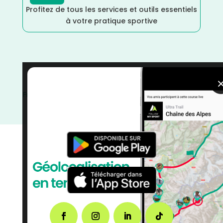
Profitez de tous les services et outils essentiels
à votre pratique sportive
Trail
/
Randonnée
/
Nouvelle Aquitaine
/
Marche
/
France
/
Distance Semi
/
Distance Marathon
/
Distance
Faible
/
Distance 100k
/
Dénivelé Moyen
/
Dénivelé
Faible
/
courses
/
Charente
/
Août