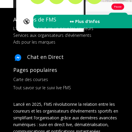
A propos de FMS
🔇
👀 Plus d'Infos
L’application tout-en-un pour les coureurs
Services aux organisateurs d’événements
Ads pour les marques
Chat en Direct
Pages populaires
Carte des courses
Tout savoir sur le suivi live FMS
Lancé en 2025, FMS révolutionne la relation entre les
coureurs et les organisateurs d’événements sportifs en
simplifiant l’organisation grâce aux dernières avancées
numériques : suivi en direct live, dématérialisation,
communications et notifications instantanées,