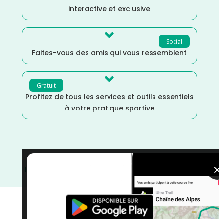
interactive et exclusive

Social
Faites-vous des amis qui vous ressemblent

Gratuit
Profitez de tous les services et outils essentiels
à votre pratique sportive
Trail
/
Septembre
/
Grand Est
/
France
/
Distance Semi
/
Dénivelé Elevé
/
courses
/
Bas-Rhin