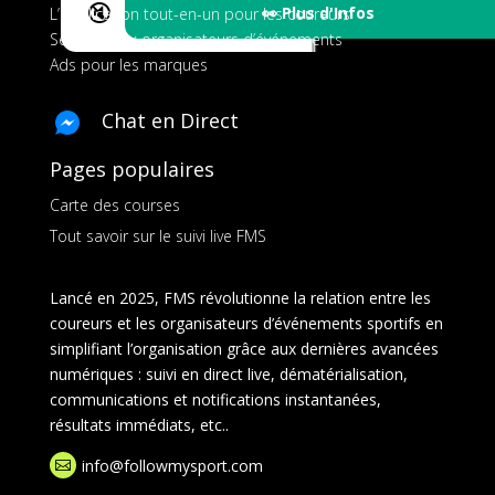
🔇
👀 Plus d'Infos
L’application tout-en-un pour les coureurs
Services aux organisateurs d’événements
Ads pour les marques
Chat en Direct
Pages populaires
Carte des courses
Tout savoir sur le suivi live FMS
Lancé en 2025, FMS révolutionne la relation entre les
coureurs et les organisateurs d’événements sportifs en
simplifiant l’organisation grâce aux dernières avancées
numériques : suivi en direct live, dématérialisation,
communications et notifications instantanées,
résultats immédiats, etc..
info@followmysport.com
