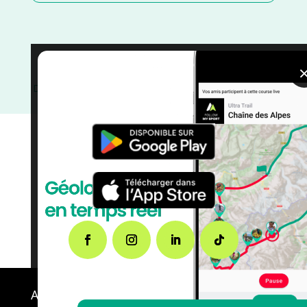
Vendée
/
Trail
/
Pays de la Loire
/
Juin
/
France
/
Distance Semi
/
Distance Marathon
/
Distance Faible
/
Dénivelé Moyen
/
Dénivelé Elevé
/
courses
A propos de FMS