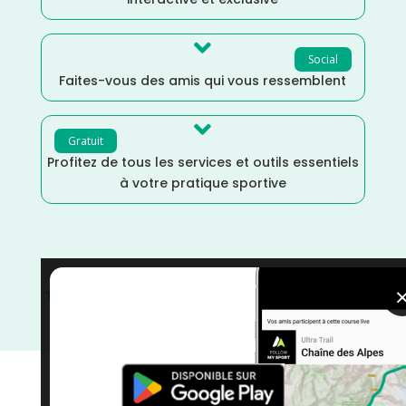

Social
Faites-vous des amis qui vous ressemblent

Gratuit
Profitez de tous les services et outils essentiels
à votre pratique sportive
Trail
/
Septembre
/
Saône et Loire
/
France
/
Distance
Marathon
/
Dénivelé Moyen
/
courses
/
Bourgogne
Franche-Comté