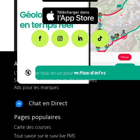
A propos de FMS
🔇
👀 Plus d'Infos
L’application tout-en-un pour les coureurs
Services aux organisateurs d’événements
Ads pour les marques
Chat en Direct
Pages populaires
Carte des courses
Tout savoir sur le suivi live FMS