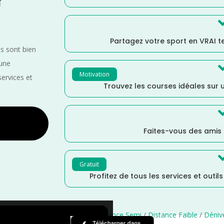
r
Partagez votre sport en VRAI 
es sont bien
 une
Motivation
services et
Trouvez les courses idéales sur u
Faites-vous des amis
Gratuit
Profitez de tous les services et outil
n
/
Hauts de France
/
France
/
Distance Semi
/
Distance Faible
/
Dénive
×