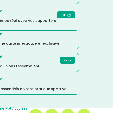

Partage
temps réel avec vos supporters

ne carte interactive et exclusive

Social
 qui vous ressemblent

s essentiels à votre pratique sportive
lé Plat
/
courses