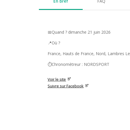
En bref
FAQ
📅Quand ? dimanche 21 juin 2026
📍Où ?
France, Hauts de France, Nord, Lambres L
⏱️Chronomètreur : NORDSPORT
Voir le site
Suivre sur Facebook