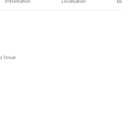
Présentation
Localisation
Medias
ez Douai