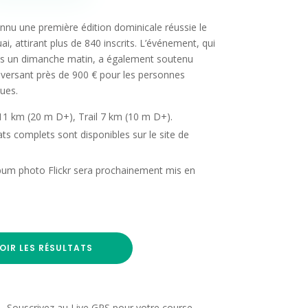
onnu une première édition dominicale réussie le
, attirant plus de 840 inscrits. L’événement, qui
ois un dimanche matin, a également soutenu
reversant près de 900 € pour les personnes
ues.
 11 km (20 m D+), Trail 7 km (10 m D+).
ts complets sont disponibles sur le site de
um photo Flickr sera prochainement mis en
OIR LES RÉSULTATS
Souscrivez au Live GPS pour votre course