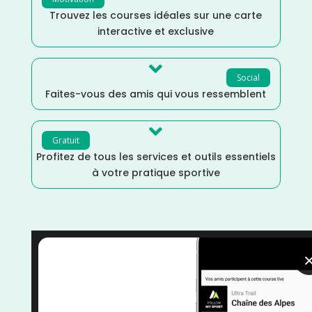
Trouvez les courses idéales sur une carte
interactive et exclusive

Social
Faites-vous des amis qui vous ressemblent

Gratuit
Profitez de tous les services et outils essentiels
à votre pratique sportive
Trail
/
Randonnée
/
Mars
/
Marche
/
Jura
/
France
/
Distance Semi
/
Distance Marathon
/
Dénivelé
Montagne
/
Dénivelé Elevé
/
courses
/
Bourgogne
Franche-Comté