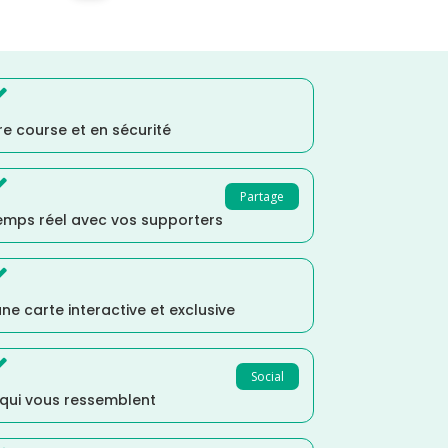

e course et en sécurité

Partage
temps réel avec vos supporters

ne carte interactive et exclusive

Social
 qui vous ressemblent