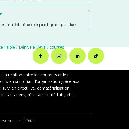

s essentiels à votre pratique sportive
e Faible
/
Dénivelé Elevé
/
courses
la relation entre les coureurs et les
ifs en simplifiant l’organisation grâce aux
uivi en direct live, dématérialisation,
instantanées, résultats immédiats, etc..
rsonnelles
|
CGU