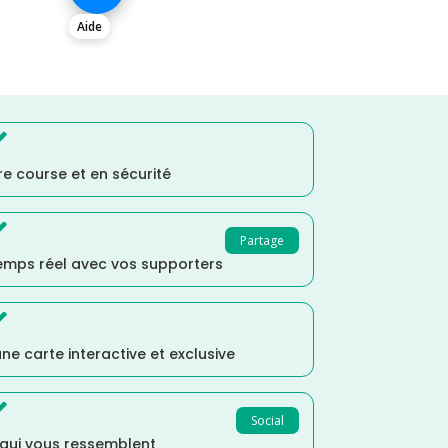
Aide

e course et en sécurité

Partage
temps réel avec vos supporters

ne carte interactive et exclusive

Social
 qui vous ressemblent