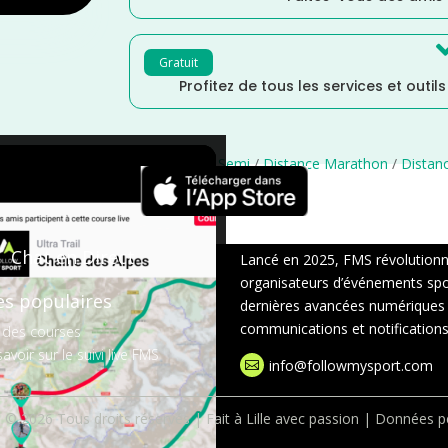
Gratuit
Profitez de tous les services et outil
le
/
Grand Est
/
France
/
Distance Semi
/
Distance Marathon
/
Distanc
×
Chat en Direct
Lancé en 2025, FMS révolutionne 
organisateurs d’événements sport
es populaires
dernières avancées numériques : s
communications et notifications 
 des courses
avoir sur le suivi live FMS
info@followmysport.com

 © 2026 Tous droits réservés | Fait à Lille avec passion |
Données pe