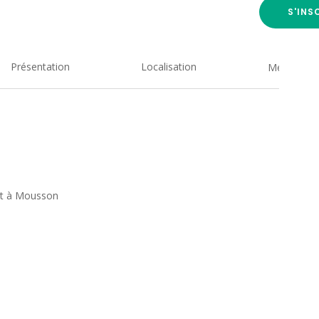
S'INS
Présentation
Localisation
Medias
nt à Mousson