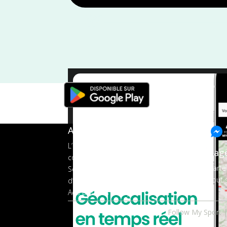
Trail
/
Octobre
/
Meurthe et Mosel
A propos de FMS
L’application tout-en-un pour les
Pag
coureurs
Carte
Services aux organisateurs
Tout s
d’événements
Ads pour les marques
Follow My Sport |