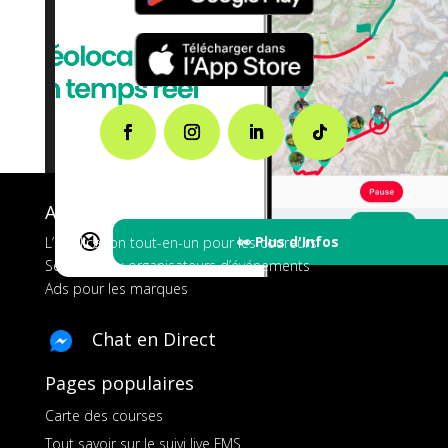
A propos de FMS
🔇
👀 Plus d'Infos
L’application tout-en-un pour les coureurs
Services aux organisateurs d’événements
Ads pour les marques
Chat en Direct
Pages populaires
Carte des courses
Tout savoir sur le suivi live FMS