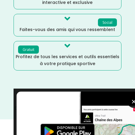
interactive et exclusive

Social
Faites-vous des amis qui vous ressemblent

Gratuit
Profitez de tous les services et outils essentiels
à votre pratique sportive
Vendée
/
Trail
/
Pays de la Loire
/
Juillet
/
France
/
Distance Semi
/
Distance Marathon
/
Distance Faible
/
courses