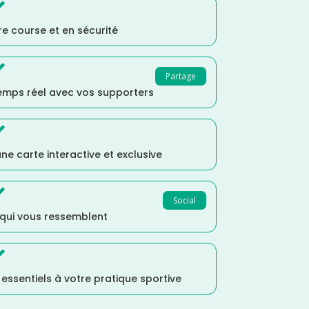

e course et en sécurité

Partage
temps réel avec vos supporters

ne carte interactive et exclusive

Social
 qui vous ressemblent

s essentiels à votre pratique sportive