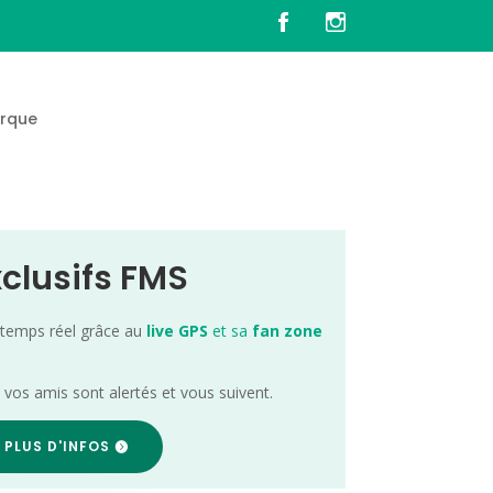
rque
xclusifs FMS
 temps réel grâce au
live GPS
et sa
fan zone
; vos amis sont alertés et vous suivent.
 PLUS D'INFOS