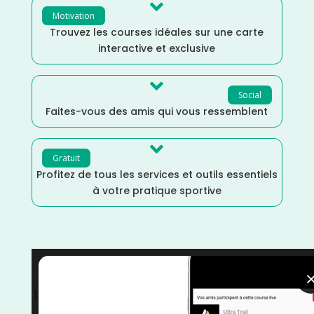

Motivation
Trouvez les courses idéales sur une carte
interactive et exclusive

Social
Faites-vous des amis qui vous ressemblent

Gratuit
Profitez de tous les services et outils essentiels
à votre pratique sportive
Trail
/
Pyrénées Orientales
/
Occitanie
/
France
/
Distance Semi
/
Distance Marathon
/
Distance Faible
/
courses
/
Avril