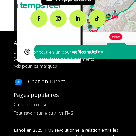
A propos de FMS
🔇
👀 Plus d'Infos
L’application tout-en-un pour les coureurs
Services aux organisateurs d’événements
Ads pour les marques
Chat en Direct
Pages populaires
Carte des courses
Tout savoir sur le suivi live FMS
Lancé en 2025, FMS révolutionne la relation entre les