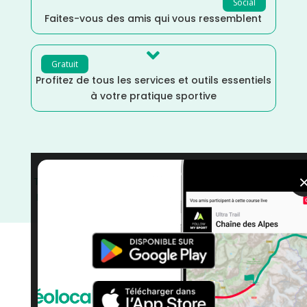
Social
Faites-vous des amis qui vous ressemblent

Gratuit
Profitez de tous les services et outils essentiels
à votre pratique sportive
Trail
/
Mai
/
Loiret
/
France
/
Distance Semi
/
Distance
Marathon
/
Distance Faible
/
Dénivelé Plat
/
Dénivelé
Moyen
/
courses
/
Centre Val-de-Loire