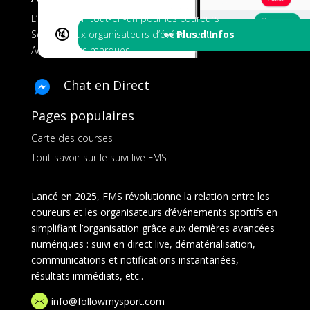
L’application tout-en-un pour les coureurs
🔇
👀 Plus d'Infos
Services aux organisateurs d’événements
Ads pour les marques
Chat en Direct
Pages populaires
Carte des courses
Tout savoir sur le suivi live FMS
Lancé en 2025, FMS révolutionne la relation entre les
coureurs et les organisateurs d’événements sportifs en
simplifiant l’organisation grâce aux dernières avancées
numériques : suivi en direct live, dématérialisation,
communications et notifications instantanées,
résultats immédiats, etc..
info@followmysport.com
