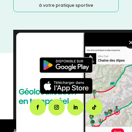
à votre pratique sportive
Trail
/
Meurthe et Moselle
/
Grand Est
/
France
/
Distance Semi
/
Distance Faible
/
courses
/
Avril
A propos de FMS