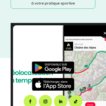
à votre pratique sportive
VTT
/
Vélo tout terrain
/
Vélo
/
Provence Alpes Côte
d'Azur
/
Gravel
/
France
/
Distance Semi
/
Distance
Marathon
/
Distance 100M
/
Distance 100k
/
Dénivelé
Moyen
/
Cyclotourisme
/
courses
/
Bouches du Rhône
/
Avril