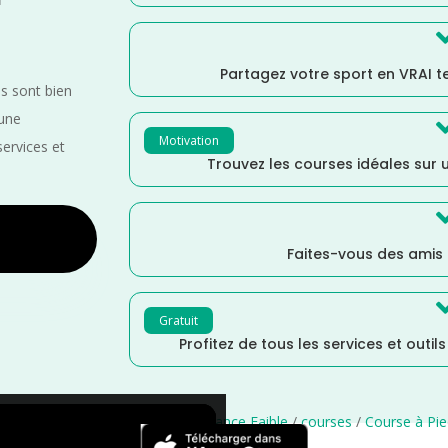
Partagez votre sport en VRAI 
es sont bien
 une
Motivation
services et
Trouvez les courses idéales sur u
Faites-vous des amis
Gratuit
Profitez de tous les services et outil
Septembre
/
Nièvre
/
France
/
Distance Faible
/
courses
/
Course à Pie
×