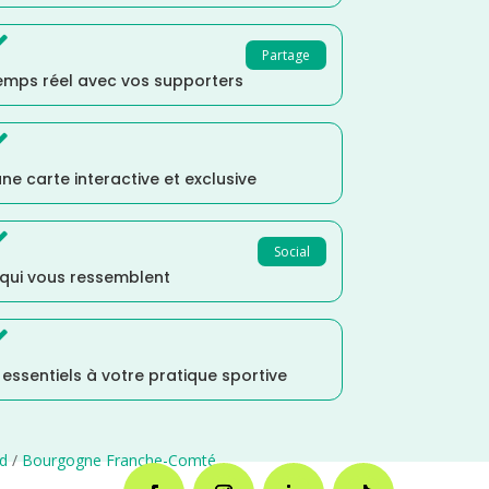

Partage
temps réel avec vos supporters

ne carte interactive et exclusive

Social
 qui vous ressemblent

s essentiels à votre pratique sportive
d
/
Bourgogne Franche-Comté