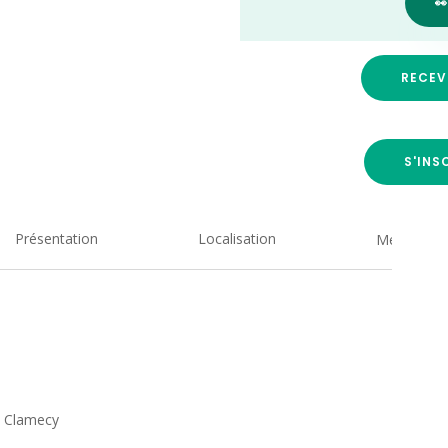

RECEV
S'INS
Présentation
Localisation
Medias
, Clamecy