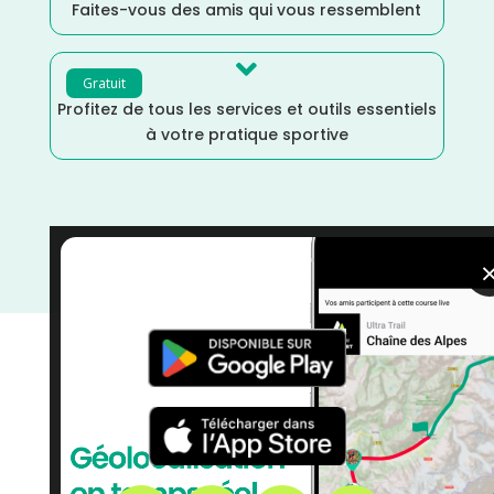
Faites-vous des amis qui vous ressemblent

Gratuit
Profitez de tous les services et outils essentiels
à votre pratique sportive
Tarn
/
Occitanie
/
Juin
/
France
/
Distance Faible
/
courses
/
Course à Pied
/
Course à Obstacles