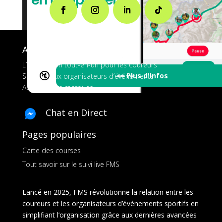
A propos de FMS
L’application tout-en-un pour les coureurs
🔇
👀 Plus d'Infos
Services aux organisateurs d’événements
Ads pour les marques
Chat en Direct
Pages populaires
Carte des courses
Tout savoir sur le suivi live FMS
Lancé en 2025, FMS révolutionne la relation entre les
coureurs et les organisateurs d’événements sportifs en
simplifiant l’organisation grâce aux dernières avancées